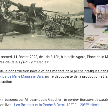
samedi 11 février 2023, de 14h à 18h, à la salle Agora, Place de la 
e
e
Pas-de-Calais (18
- 20
siècle)"
.
n de la construction navale et des métiers de la pêche pratiqués da
nce de Mme Marianne Sala
, notre
découverte de la production et 
ruction.
on réalisées par M. Jean-Louis Gaucher :
le cordier Berckois, le bac
ème
ème
on livre :
Les Bateaux et la Pêche à Berck 18
– 20
siècle
.